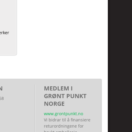
erker
N
MEDLEM I
GRØNT PUNKT
68
NORGE
www.grontpunkt.no
Vi bidrar til å finansiere
returordningene for