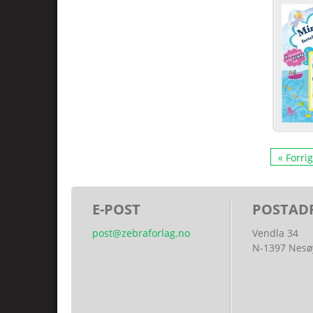
« Forri
E-POST
POSTAD
post@zebraforlag.no
Vendla 34
N-1397 Nesø