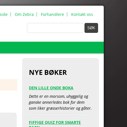
side
Om Zebra
Forhandlere
Kontakt oss
NYE BØKER
DEN LILLE ONDE BOKA
Dette er en morsom, uhyggelig og
ganske annerledes bok for dem
som liker grøsserhistorier og gåter.
FIFFIGE QUIZ FOR SMARTE