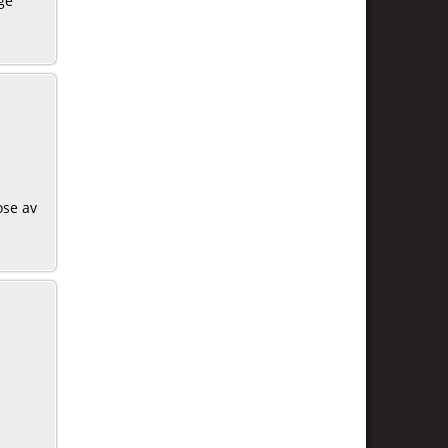
ge
ose av