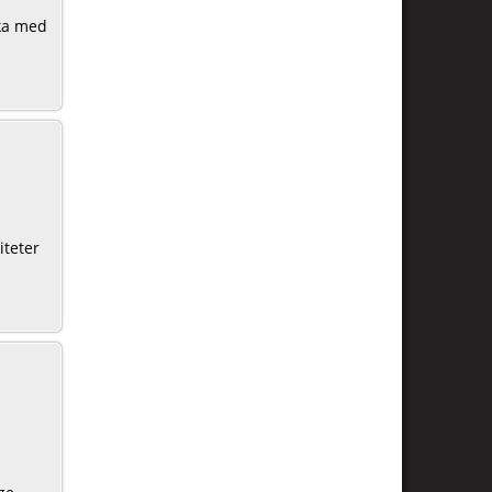
oka med
!
iteter