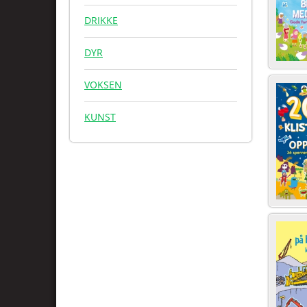
DRIKKE
DYR
VOKSEN
KUNST