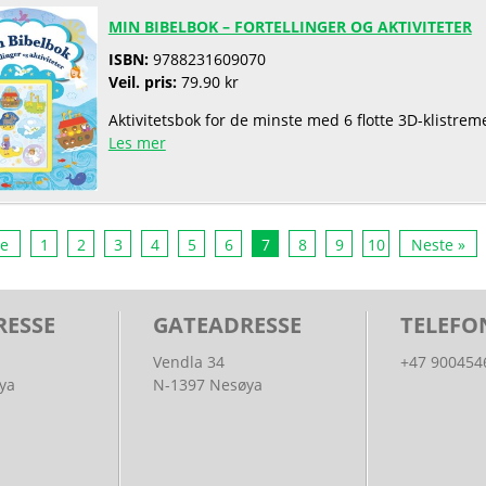
MIN BIBELBOK – FORTELLINGER OG AKTIVITETER
ISBN:
9788231609070
Veil. pris:
79.90 kr
Aktivitetsbok for de minste med 6 flotte 3D-klistrem
Les mer
ge
1
2
3
4
5
6
7
8
9
10
Neste »
RESSE
GATEADRESSE
TELEFO
Vendla 34
+47 900454
ya
N-1397 Nesøya