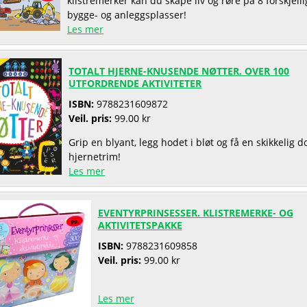
klistremerker kan du skape liv og røre på 8 forskjelli
bygge- og anleggsplasser!
Les mer
TOTALT HJERNE-KNUSENDE NØTTER. OVER 100
UTFORDRENDE AKTIVITETER
ISBN:
9788231609872
Veil. pris:
99.00 kr
Grip en blyant, legg hodet i bløt og få en skikkelig d
hjernetrim!
Les mer
EVENTYRPRINSESSER. KLISTREMERKE- OG
AKTIVITETSPAKKE
ISBN:
9788231609858
Veil. pris:
99.00 kr
Les mer