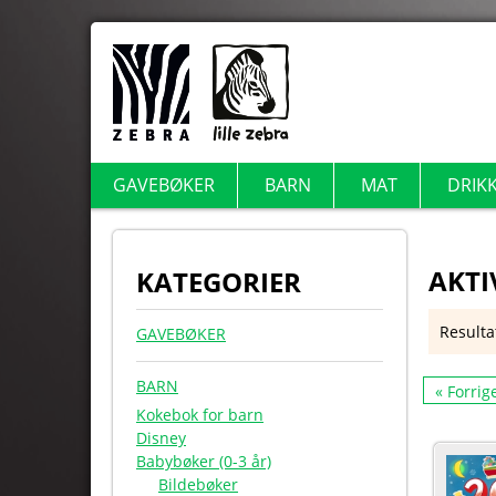
GAVEBØKER
BARN
MAT
DRIK
AKTI
KATEGORIER
Resulta
GAVEBØKER
BARN
« Forrig
Kokebok for barn
Disney
Babybøker (0-3 år)
Bildebøker