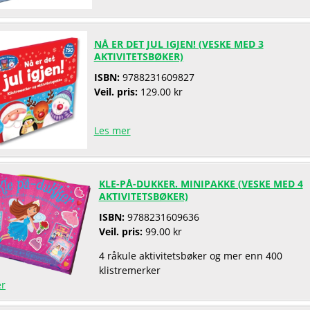
NÅ ER DET JUL IGJEN! (VESKE MED 3
AKTIVITETSBØKER)
ISBN:
9788231609827
Veil. pris:
129.00 kr
Les mer
KLE-PÅ-DUKKER. MINIPAKKE (VESKE MED 4
AKTIVITETSBØKER)
ISBN:
9788231609636
Veil. pris:
99.00 kr
4 råkule aktivitetsbøker og mer enn 400
klistremerker
er