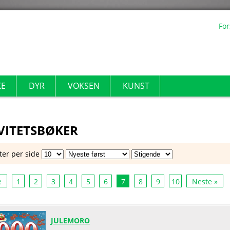
For
KE
DYR
VOKSEN
KUNST
VITETSBØKER
ter per side
e
1
2
3
4
5
6
7
8
9
10
Neste »
JULEMORO