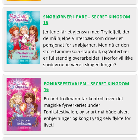
SNØBJØRNER I FARE – SECRET KINGDOM
15
Jentene får et gjensyn med Tryllefjell, der
de må hjelpe Vinterbær, som driver et
pensjonat for snøbjørner. Men nå er den
store tømmerkoia stappfull, og Vinterbær
er fullstendig overarbeidet. Hvorfor vil ikke
snøbjørnene være i skogen lenger?
FØNIKSFESTIVALEN – SECRET KINGDOM
16
En ond trollmann tar kontroll over det
magiske fyrverkeriet under
Føniksfestivalen, og snart må både alver,
enhjørninger og kong Lystig selv flykte for
livet!