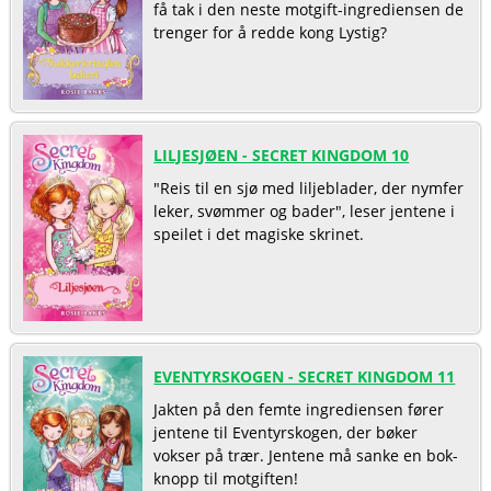
få tak i den neste motgift-ingrediensen de
trenger for å redde kong Lystig?
LILJESJØEN - SECRET KINGDOM 10
"Reis til en sjø med liljeblader, der nymfer
leker, svømmer og bader", leser jentene i
speilet i det magiske skrinet.
EVENTYRSKOGEN - SECRET KINGDOM 11
Jakten på den femte ingrediensen fører
jentene til Eventyrskogen, der bøker
vokser på trær. Jentene må sanke en bok-
knopp til motgiften!