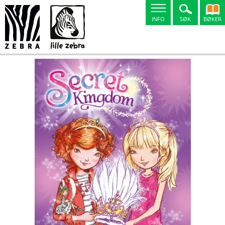
INFO
SØK
BØKER